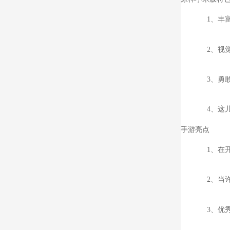
1、丰
2、视
3、勇
4、这
手游亮点
1、在
2、当
3、优