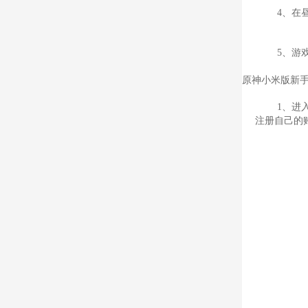
4、在
5、游
原神小米版新
1、进
注册自己的